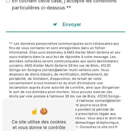
En cochant cette case, j'accepte les conditions
particulières ci-dessous **
Envoyer
** Les données personnelles communiquées sont nécessaires aux
fins de vous contacter et sont enregistrées dans un fichier
informatisé. Elles sont destinées à AMS Atelier Multi-Sellerie et ses
sous-traitants dans le seul but de répondre à votre message. Les
données collectées seront communiquées aux seuls destinataires
suivants: AMS Atelier Multi-Sellerie 39 bis rue de Blois, 41230
Soings-en-Sologne contact@atelier-multi-sellerie.com. Vous
disposez de droits d’accès, de rectification, d’effacement, de
portabilité, de limitation, d’opposition, de retrait de votre
consentement à tout moment et du droit d’introduire une
réclamation auprès d’une autorité de contrôle, ainsi que d’organiser
le sort de vos données post-mortem. Vous pouvez exercer ces
droits par voie postale à l'adresse 39 bis rue de Blois, 41230 Soings-
en-Sologne ou par courrier électronique à l'adresse contact@atelier-
multi-sellerie.com. Un justificatif d'identité pourra vous être
demandé. Nous conservons vos données pendant la période de
prise de contact puis pendant la durée de prescription légale aux
fins probatoires et de gestion des contentieux. Vous avez le droit de
Ce site utilise des cookies
vous inscrire sur la liste d'opposition au démarchage téléphonique,
et vous donne le contrôle
disponible à cette adresse:
Bloctel.gouv.fr
. Consultez le site cnil.fr