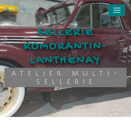
Panneau de gestion des cookies
SELLERIE
ROMORANTIN-
LANTHENAY
Atelier Multi-
Sellerie