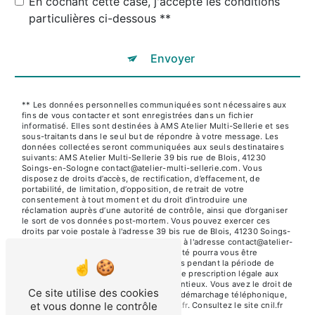
En cochant cette case, j'accepte les conditions
particulières ci-dessous **
Envoyer
** Les données personnelles communiquées sont nécessaires aux
fins de vous contacter et sont enregistrées dans un fichier
informatisé. Elles sont destinées à AMS Atelier Multi-Sellerie et ses
sous-traitants dans le seul but de répondre à votre message. Les
données collectées seront communiquées aux seuls destinataires
suivants: AMS Atelier Multi-Sellerie 39 bis rue de Blois, 41230
Soings-en-Sologne contact@atelier-multi-sellerie.com. Vous
disposez de droits d’accès, de rectification, d’effacement, de
portabilité, de limitation, d’opposition, de retrait de votre
consentement à tout moment et du droit d’introduire une
réclamation auprès d’une autorité de contrôle, ainsi que d’organiser
le sort de vos données post-mortem. Vous pouvez exercer ces
droits par voie postale à l'adresse 39 bis rue de Blois, 41230 Soings-
en-Sologne ou par courrier électronique à l'adresse contact@atelier-
multi-sellerie.com. Un justificatif d'identité pourra vous être
demandé. Nous conservons vos données pendant la période de
prise de contact puis pendant la durée de prescription légale aux
fins probatoires et de gestion des contentieux. Vous avez le droit de
Ce site utilise des cookies
vous inscrire sur la liste d'opposition au démarchage téléphonique,
et vous donne le contrôle
disponible à cette adresse:
Bloctel.gouv.fr
. Consultez le site cnil.fr