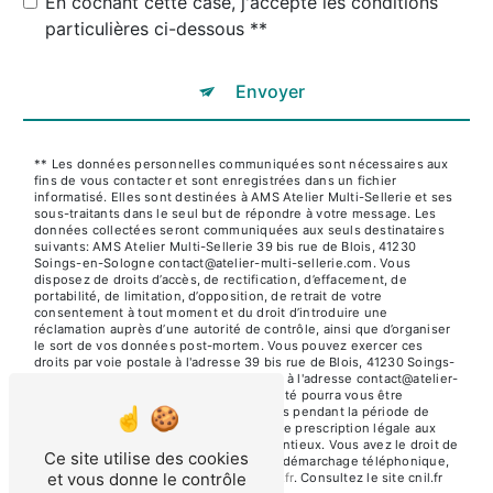
En cochant cette case, j'accepte les conditions
particulières ci-dessous **
Envoyer
** Les données personnelles communiquées sont nécessaires aux
fins de vous contacter et sont enregistrées dans un fichier
informatisé. Elles sont destinées à AMS Atelier Multi-Sellerie et ses
sous-traitants dans le seul but de répondre à votre message. Les
données collectées seront communiquées aux seuls destinataires
suivants: AMS Atelier Multi-Sellerie 39 bis rue de Blois, 41230
Soings-en-Sologne contact@atelier-multi-sellerie.com. Vous
disposez de droits d’accès, de rectification, d’effacement, de
portabilité, de limitation, d’opposition, de retrait de votre
consentement à tout moment et du droit d’introduire une
réclamation auprès d’une autorité de contrôle, ainsi que d’organiser
le sort de vos données post-mortem. Vous pouvez exercer ces
droits par voie postale à l'adresse 39 bis rue de Blois, 41230 Soings-
en-Sologne ou par courrier électronique à l'adresse contact@atelier-
multi-sellerie.com. Un justificatif d'identité pourra vous être
demandé. Nous conservons vos données pendant la période de
prise de contact puis pendant la durée de prescription légale aux
fins probatoires et de gestion des contentieux. Vous avez le droit de
Ce site utilise des cookies
vous inscrire sur la liste d'opposition au démarchage téléphonique,
et vous donne le contrôle
disponible à cette adresse:
Bloctel.gouv.fr
. Consultez le site cnil.fr