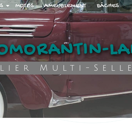
S
MOTOS
AMEUBLEMENT
BÂCHES
ROMORANTIN-L
elier Multi-Sell