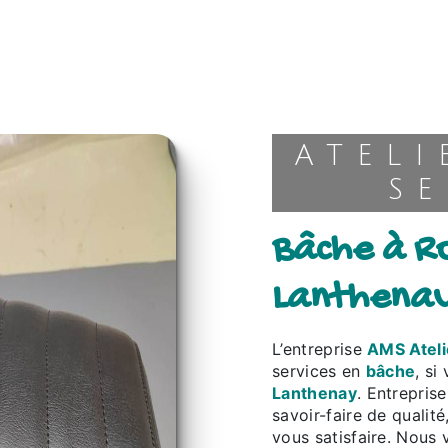
ATELIER MULTI-
SE
bâche à Romorantin-
Lanthena
L’entreprise
AMS Ateli
services en
bâche
, si
Lanthenay
. Entrepris
savoir-faire de qualit
vous satisfaire. Nous