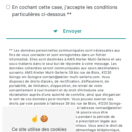
En cochant cette case, j'accepte les conditions
particulières ci-dessous **
Envoyer
** Les données personnelles communiquées sont nécessaires aux
fins de vous contacter et sont enregistrées dans un fichier
informatisé. Elles sont destinées à AMS Atelier Multi-Sellerie et ses
sous-traitants dans le seul but de répondre à votre message. Les
données collectées seront communiquées aux seuls destinataires
suivants: AMS Atelier Multi-Sellerie 39 bis rue de Blois, 41230
Soings-en-Sologne contact@atelier-multi-sellerie.com. Vous
disposez de droits d’accès, de rectification, d’effacement, de
portabilité, de limitation, d’opposition, de retrait de votre
consentement à tout moment et du droit d’introduire une
réclamation auprès d’une autorité de contrôle, ainsi que d’organiser
le sort de vos données post-mortem. Vous pouvez exercer ces
droits par voie postale à l'adresse 39 bis rue de Blois, 41230 Soings-
en-Sologne ou par courrier électronique à l'adresse contact@atelier-
multi-sellerie.com. Un justificatif d'identité pourra vous être
demandé. Nous conservons vos données pendant la période de
prise de contact puis pendant la durée de prescription légale aux
fins probatoires et de gestion des contentieux. Vous avez le droit de
Ce site utilise des cookies
vous inscrire sur la liste d'opposition au démarchage téléphonique,